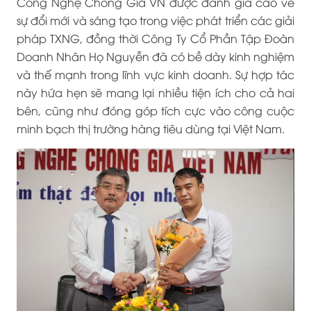
Công Nghệ Chống Giả VN được đánh giá cao về
sự đổi mới và sáng tạo trong việc phát triển các giải
pháp TXNG, đồng thời Công Ty Cổ Phần Tập Đoàn
Doanh Nhân Họ Nguyễn đã có bề dày kinh nghiệm
và thế mạnh trong lĩnh vực kinh doanh. Sự hợp tác
này hứa hẹn sẽ mang lại nhiều tiện ích cho cả hai
bên, cũng như đóng góp tích cực vào công cuộc
minh bạch thị trường hàng tiêu dùng tại Việt Nam.