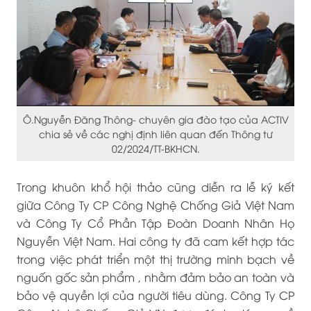
Ô.Nguyễn Đăng Thông- chuyên gia đào tạo của ACTIV
chia sẻ về các nghị định liên quan đến Thông tư
02/2024/TT-BKHCN.
Trong khuôn khổ hội thảo cũng diễn ra lễ ký kết
giữa Công Ty CP Công Nghệ Chống Giả Việt Nam
và Công Ty Cổ Phần Tập Đoàn Doanh Nhân Họ
Nguyễn Việt Nam. Hai công ty đã cam kết hợp tác
trong việc phát triển một thị trường minh bạch về
nguốn gốc sản phẩm , nhằm đảm bảo an toàn và
bảo vệ quyền lợi của người tiêu dùng. Công Ty CP