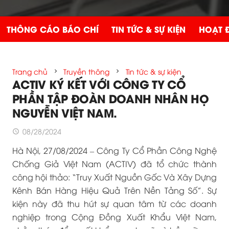
THÔNG CÁO BÁO CHÍ
TIN TỨC & SỰ KIỆN
HOẠT 
Trang chủ
Truyền thông
Tin tức & sự kiện
chevron_right
chevron_right
ACTIV KÝ KẾT VỚI CÔNG TY CỔ
PHẦN TẬP ĐOÀN DOANH NHÂN HỌ
NGUYỄN VIỆT NAM.
08/28/2024
access_time
Hà Nội, 27/08/2024 – Công Ty Cổ Phần Công Nghệ
Chống Giả Việt Nam (ACTIV) đã tổ chức thành
công hội thảo: “Truy Xuất Nguồn Gốc Và Xây Dựng
Kênh Bán Hàng Hiệu Quả Trên Nền Tảng Số”. Sự
kiện này đã thu hút sự quan tâm từ các doanh
nghiệp trong Cộng Đồng Xuất Khẩu Việt Nam,