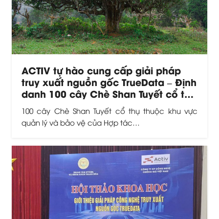
ACTIV tự hào cung cấp giải pháp
truy xuất nguồn gốc TrueData – Định
danh 100 cây Chè Shan Tuyết cổ thụ
có tuổi đời hàng trăm năm.
100 cây Chè Shan Tuyết cổ thụ thuộc khu vực
quản lý và bảo vệ của Hợp tác…