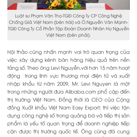
Luật sư Phạm Văn Thọ-TGĐ Công Ty CP Công Nghệ
Chống Giả Việt Nam (bên trái) và Ô.Nguyễn Văn Mạnh-
TGĐ Công Ty Cổ Phần Tập Đoàn Doanh Nhân Họ Nguyễn
Việt Nam (bên phải).
Hội thảo cũng nhấn mạnh vai trò quan trọng của
việc xây dựng kênh bán hàng hiệu quả trên nền
tảng số. Theo ông Levi Nguyễn,với hơn 15 năm hoạt
động trong lĩnh vực thương mại điện tử và xuất
nhập khẩu từ năm 2009, Mr. Levi Nguyen là một
trong những người đưa Alibaba.com phổ cập đến
thị trường Việt Nam. Đồng thời là CEO của Cộng
đồng Xuất khẩu Việt Nam Easy Export; thì việc tận
dụng công nghệ số trong quảng bá và tiếp thị sản
phẩm là yếu tố quan trọng để doanh nghiệp tiếp
cận được thị trường quốc tế. Ông cũng đã cung