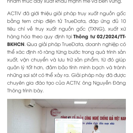
nhằm thúc đẩy xuất khẩu mạnh mẽ và bền vững.
ACTIV đã giới thiệu giải pháp truy xuất nguồn gốc
bằng tem chip điện tử TrueData, đáp ứng đủ 10
tiêu chí về truy xuất nguồn gốc (TXNG), xuất xứ
Thông tư 02/2024/TT-
hàng hóa theo quy định tại
BKHCN
. Qua giải pháp TrueData, doanh nghiệp có
thể xác định rõ ràng từng bước trong quá trình sản
xuất, vận chuyển và lưu trữ sản phẩm, từ đó giúp
quản lý tốt hơn, đảm bảo tính minh bạch và tránh
những sai sót có thể xảy ra. Giải pháp này đã được
chuyên gia đào tạo của ACTIV, ông Nguyễn Đăng
Thông trình bày.