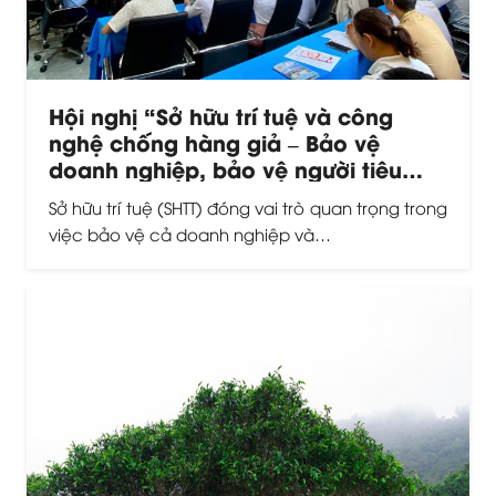
Hội nghị “Sở hữu trí tuệ và công
nghệ chống hàng giả – Bảo vệ
doanh nghiệp, bảo vệ người tiêu
dùng” và ACTIV chính thức ra mắt
Sở hữu trí tuệ (SHTT) đóng vai trò quan trọng trong
Văn phòng đại diện tại tỉnh Đồng
việc bảo vệ cả doanh nghiệp và…
Tháp