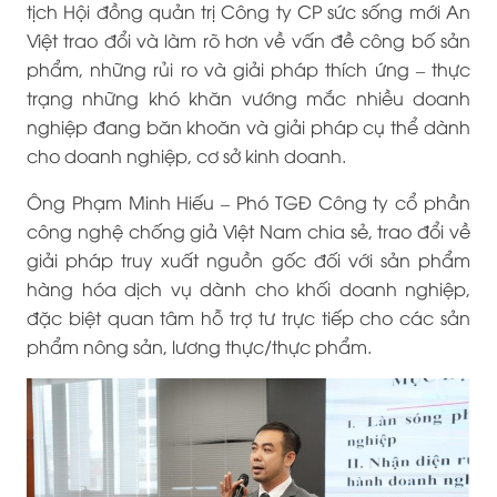
tịch Hội đồng quản trị Công ty CP sức sống mới An
Việt trao đổi và làm rõ hơn về vấn đề công bố sản
phẩm, những rủi ro và giải pháp thích ứng – thực
trạng những khó khăn vướng mắc nhiều doanh
nghiệp đang băn khoăn và giải pháp cụ thể dành
cho doanh nghiệp, cơ sở kinh doanh.
Ông Phạm Minh Hiếu – Phó TGĐ Công ty cổ phần
công nghệ chống giả Việt Nam chia sẻ, trao đổi về
giải pháp truy xuất nguồn gốc đối với sản phẩm
hàng hóa dịch vụ dành cho khối doanh nghiệp,
đặc biệt quan tâm hỗ trợ tư trực tiếp cho các sản
phẩm nông sản, lương thực/thực phẩm.