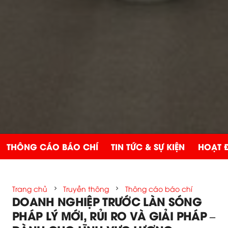
THÔNG CÁO BÁO CHÍ
TIN TỨC & SỰ KIỆN
HOẠT 
Trang chủ
Truyền thông
Thông cáo báo chí
chevron_right
chevron_right
DOANH NGHIỆP TRƯỚC LÀN SÓNG
PHÁP LÝ MỚI, RỦI RO VÀ GIẢI PHÁP –