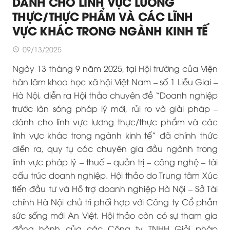
DÀNH CHO LĨNH VỰC LƯƠNG
THỰC/THỰC PHẨM VÀ CÁC LĨNH
VỰC KHÁC TRONG NGÀNH KINH TẾ
09/13/2025
access_time
Ngày 13 tháng 9 năm 2025, tại Hội trường của Viện
hàn lâm khoa học xã hội Việt Nam – số 1 Liễu Giai –
Hà Nội, diễn ra Hội thảo chuyên đề “Doanh nghiệp
trước làn sóng pháp lý mới, rủi ro và giải pháp –
dành cho lĩnh vực lương thực/thực phẩm và các
lĩnh vực khác trong ngành kinh tế” đã chính thức
diễn ra, quy tụ các chuyên gia đầu ngành trong
lĩnh vực pháp lý – thuế – quản trị – công nghệ – tái
cấu trúc doanh nghiệp. Hội thảo do Trung tâm Xúc
tiến đầu tư và Hỗ trợ doanh nghiệp Hà Nội – Sở Tài
chính Hà Nội chủ trì phối hợp với Công ty Cổ phần
sức sống mới An Việt. Hội thảo còn có sự tham gia
đồng hành của các Công ty TNHH Giải pháp