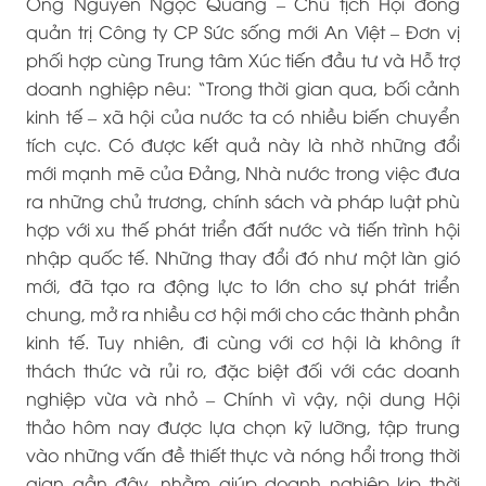
Ông Nguyễn Ngọc Quang – Chủ tịch Hội đồng
quản trị Công ty CP Sức sống mới An Việt – Đơn vị
phối hợp cùng Trung tâm Xúc tiến đầu tư và Hỗ trợ
doanh nghiệp nêu: “Trong thời gian qua, bối cảnh
kinh tế – xã hội của nước ta có nhiều biến chuyển
tích cực. Có được kết quả này là nhờ những đổi
mới mạnh mẽ của Đảng, Nhà nước trong việc đưa
ra những chủ trương, chính sách và pháp luật phù
hợp với xu thế phát triển đất nước và tiến trình hội
nhập quốc tế. Những thay đổi đó như một làn gió
mới, đã tạo ra động lực to lớn cho sự phát triển
chung, mở ra nhiều cơ hội mới cho các thành phần
kinh tế. Tuy nhiên, đi cùng với cơ hội là không ít
thách thức và rủi ro, đặc biệt đối với các doanh
nghiệp vừa và nhỏ – Chính vì vậy, nội dung Hội
thảo hôm nay được lựa chọn kỹ lưỡng, tập trung
vào những vấn đề thiết thực và nóng hổi trong thời
gian gần đây, nhằm giúp doanh nghiệp kịp thời