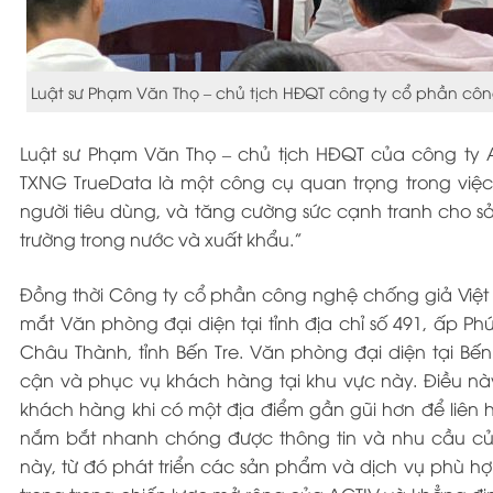
Luật sư Phạm Văn Thọ – chủ tịch HĐQT công ty cổ phần cô
Luật sư Phạm Văn Thọ – chủ tịch HĐQT của công ty A
TXNG TrueData là một công cụ quan trọng trong việc
người tiêu dùng, và tăng cường sức cạnh tranh cho s
trường trong nước và xuất khẩu.”
Đồng thời Công ty cổ phần công nghệ chống giả Việt
mắt Văn phòng đại diện tại tỉnh địa chỉ số 491, ấp P
Châu Thành, tỉnh Bến Tre. Văn phòng đại diện tại Bến 
cận và phục vụ khách hàng tại khu vực này. Điều này
khách hàng khi có một địa điểm gần gũi hơn để liên
nắm bắt nhanh chóng được thông tin và nhu cầu củ
này, từ đó phát triển các sản phẩm và dịch vụ phù hợ