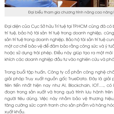
Đại biểu tham gia chương trình nâng cao năng
Đại diện của Cục Sở hữu Trí tuệ tại TP.HCM cũng đã có 
trí tuệ, bảo hộ tài sản trí tuệ trong doanh nghiệp, cũn
sản trí tuệ trong doanh nghiệp. Bảo hộ tài sản trí tuệ
một cơ chế bảo vệ để đảm bảo rằng công sức và ý tư
hoặc sử dụng trái phép. Điều này giúp tạo ra một mô
khích các doanh nghiệp đầu tư vào nghiên cứu và phát 
Trong buổi tập huấn, Công ty cổ phần công nghệ chốn
giải pháp Truy xuất nguồn gốc TrueData. Đây là giải 
tiên tiến nhất hiện nay như AI, Blockchain, IOT…., c
đoạn trong sản xuất và trong quá trình lưu hành trên t
người tiêu dùng. Việc này nhằm bảo vệ thương hiệu,
tăng cường sức cạnh tranh cho sản phẩm và hàng hóa t
xuất khẩu.