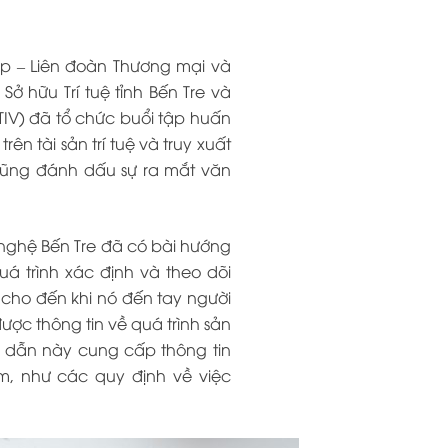
ệp – Liên đoàn Thương mại và
 hữu Trí tuệ tỉnh Bến Tre và
V) đã tổ chức buổi tập huấn
 tài sản trí tuệ và truy xuất
 cũng đánh dấu sự ra mắt văn
nghệ Bến Tre đã có bài hướng
á trình xác định và theo dõi
cho đến khi nó đến tay người
ược thông tin về quá trình sản
 dẫn này cung cấp thông tin
m, như các quy định về việc