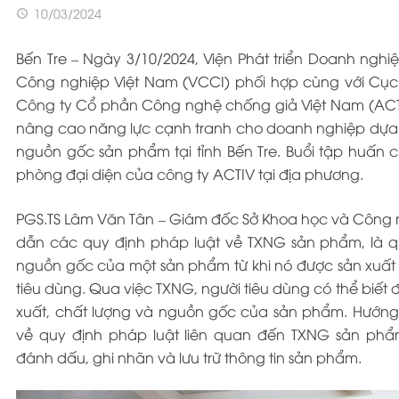
10/03/2024
access_time
Bến Tre – Ngày 3/10/2024, Viện Phát triển Doanh nghi
Công nghiệp Việt Nam (VCCI) phối hợp cùng với Cục Sở
Công ty Cổ phần Công nghệ chống giả Việt Nam (ACTI
nâng cao năng lực cạnh tranh cho doanh nghiệp dựa trên
nguồn gốc sản phẩm tại tỉnh Bến Tre. Buổi tập huấn
phòng đại diện của công ty ACTIV tại địa phương.
PGS.TS Lâm Văn Tân – Giám đốc Sở Khoa học và Công 
dẫn các quy định pháp luật về TXNG sản phẩm, là qu
nguồn gốc của một sản phẩm từ khi nó được sản xuất 
tiêu dùng. Qua việc TXNG, người tiêu dùng có thể biết đ
xuất, chất lượng và nguồn gốc của sản phẩm. Hướng
về quy định pháp luật liên quan đến TXNG sản phẩ
đánh dấu, ghi nhãn và lưu trữ thông tin sản phẩm.