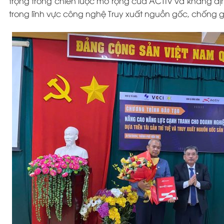
trọng trong chiến lược mở rộng của ACTIV và khẳng đị
trong lĩnh vực công nghệ Truy xuất nguồn gốc, chống g