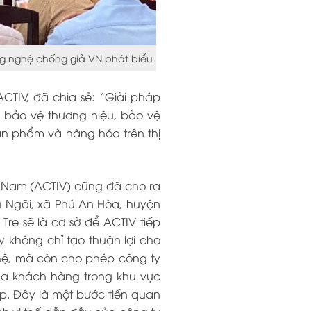
ng nghệ chống giả VN phát biểu
CTIV, đã chia sẻ: “Giải pháp
 bảo vệ thương hiệu, bảo vệ
ản phẩm và hàng hóa trên thị
 Nam (ACTIV) cũng đã cho ra
hú Ngãi, xã Phú An Hòa, huyện
Tre sẽ là cơ sở để ACTIV tiếp
 không chỉ tạo thuận lợi cho
 hệ, mà còn cho phép công ty
a khách hàng trong khu vực
p. Đây là một bước tiến quan