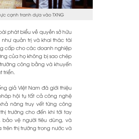
 lực cạnh tranh dựa vào TXNG
bài phát biểu về quyền sở hữu
g như quản trị và khai thác tài
 cung cấp cho các doanh nghiệp
ởng của họ không bị sao chép
i trường công bằng và khuyến
triển.
g giả Việt Nam đã giới thiệu
pháp hội tụ tất cả công nghệ
ó khả năng truy vết từng công
hị trường cho đến khi tới tay
 bảo vệ người tiêu dùng, và
rên thị trường trong nước và