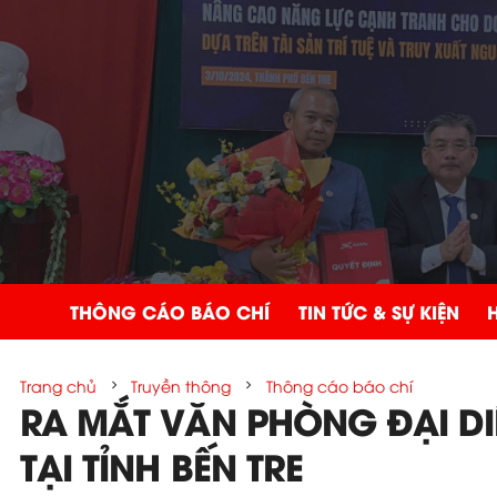
THÔNG CÁO BÁO CHÍ
TIN TỨC & SỰ KIỆN
Trang chủ
Truyền thông
Thông cáo báo chí
chevron_right
chevron_right
RA MẮT VĂN PHÒNG ĐẠI DI
TẠI TỈNH BẾN TRE