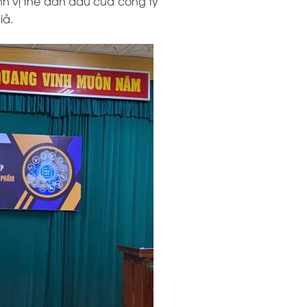
nh vị thế dẫn đầu của công ty
iả.